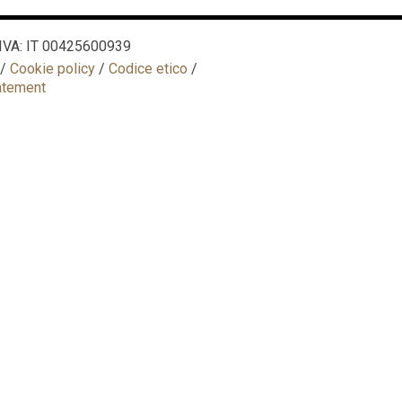
P. IVA: IT 00425600939
/
Cookie policy
/
Codice etico
/
tatement