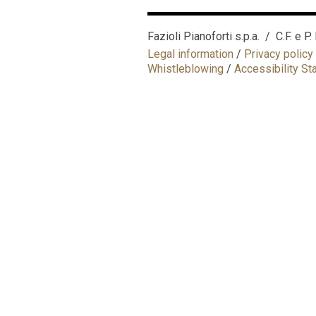
Fazioli Pianoforti s.p.a. / C.F. e 
Legal information
/
Privacy policy
Whistleblowing
/
Accessibility S