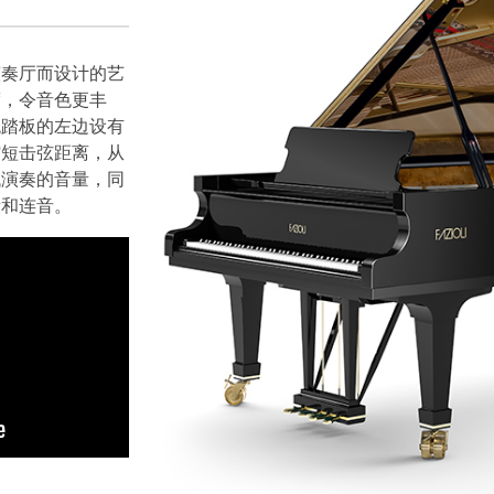
演奏厅而设计的艺
度，令音色更丰
统踏板的左边设有
缩短击弦距离，从
低演奏的音量，同
段和连音。