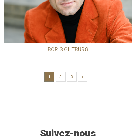
BORIS GILTBURG
1
2
3
›
Suivez-nous