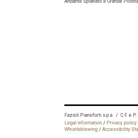
Andante Spianato e Grande Polonai
Fazioli Pianoforti s.p.a. / C.F. e 
Legal information
/
Privacy policy
Whistleblowing
/
Accessibility S