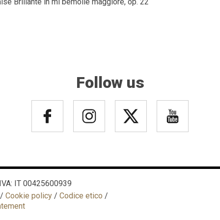
se Brillante in mi bemolle maggiore, op. 22
Follow us
P. IVA: IT 00425600939
/
Cookie policy
/
Codice etico
/
tatement