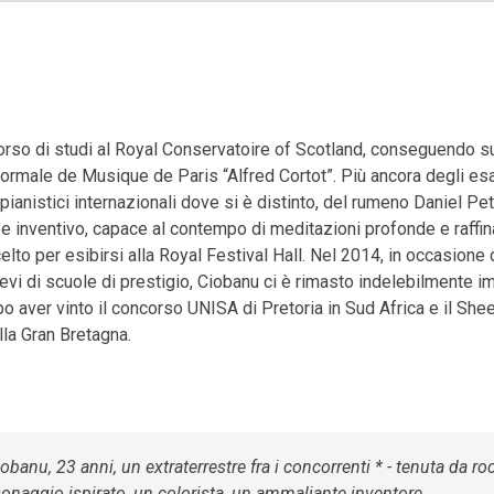
orso di studi al Royal Conservatoire of Scotland, conseguendo su
ormale de Musique de Paris “Alfred Cortot”. Più ancora degli esa
 pianistici internazionali dove si è distinto, del rumeno Daniel Pe
o e inventivo, capace al contempo di meditazioni profonde e raffi
to per esibirsi alla Royal Festival Hall. Nel 2014, in occasione d
allievi di scuole di prestigio, Ciobanu ci è rimasto indelebilmente
opo aver vinto il concorso UNISA di Pretoria in Sud Africa e il S
lla Gran Bretagna.
obanu, 23 anni, un extraterrestre fra i concorrenti * - tenuta da roc
onaggio ispirato, un colorista, un ammaliante inventore…