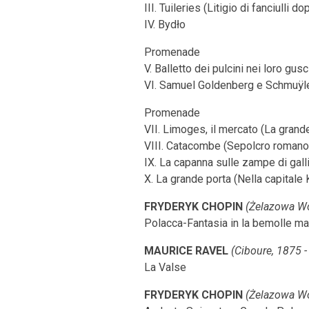
III. Tuileries (Litigio di fanciulli do
IV. Bydło
Promenade
V. Balletto dei pulcini nei loro gusc
VI. Samuel Goldenberg e Schmuÿl
Promenade
VII. Limoges, il mercato (La grande
VIII. Catacombe (Sepolcro romano)
IX. La capanna sulle zampe di gall
X. La grande porta (Nella capitale 
FRYDERYK CHOPIN
(Żelazowa Wol
Polacca-Fantasia in la bemolle ma
MAURICE RAVEL
(Ciboure, 1875 -
La Valse
FRYDERYK CHOPIN
(Żelazowa Wol