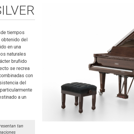
ILVER
sde tiempos
 obtenido del
ido en una
sos naturales
ácter bruñido
fecto se recrea
 combinadas con
sistencia del
particularmente
estinado a un
presentan tan
eaciones