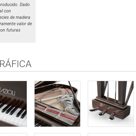
producido. Dado
al con
species de madera
uramente valor de
con futuras
RÁFICA