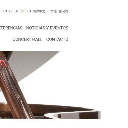
T
EN
FR
DE
ES
RU
简体中文
日本語
한국어
EFERENCIAS
NOTICIAS Y EVENTOS
CONCERT HALL
CONTACTO