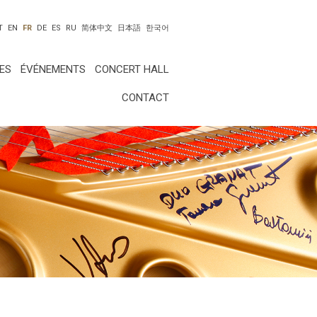
T
EN
FR
DE
ES
RU
简体中文
日本語
한국어
ES
ÉVÉNEMENTS
CONCERT HALL
CONTACT