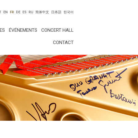
T
EN
FR
DE
ES
RU
简体中文
日本語
한국어
ES
ÉVÉNEMENTS
CONCERT HALL
CONTACT