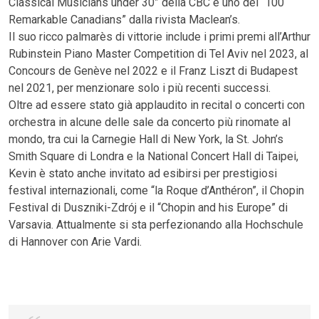
Classical Musicians under 30” della CBC e uno dei “100
Remarkable Canadians” dalla rivista Maclean’s.
Il suo ricco palmarès di vittorie include i primi premi all’Arthur
Rubinstein Piano Master Competition di Tel Aviv nel 2023, al
Concours de Genève nel 2022 e il Franz Liszt di Budapest
nel 2021, per menzionare solo i più recenti successi.
Oltre ad essere stato già applaudito in recital o concerti con
orchestra in alcune delle sale da concerto più rinomate al
mondo, tra cui la Carnegie Hall di New York, la St. John’s
Smith Square di Londra e la National Concert Hall di Taipei,
Kevin è stato anche invitato ad esibirsi per prestigiosi
festival internazionali, come “la Roque d’Anthéron”, il Chopin
Festival di Duszniki-Zdrój e il “Chopin and his Europe” di
Varsavia. Attualmente si sta perfezionando alla Hochschule
di Hannover con Arie Vardi.