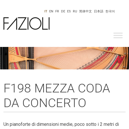
IT
EN
FR
DE
ES
RU
简体中文
日本語
한국어
F198 MEZZA CODA
DA CONCERTO
Un pianoforte di dimensioni medie, poco sotto i 2 metri di