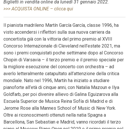
Biglietti in vendita online da lunedì 31 gennaio 2022.
>>> ACQUISTA ONLINE – clicca qui
Il pianista madrileno Martín García García, classe 1996, ha
visto accendersi i riflettori sulla sua nuova carriera da
concertista già con la vittoria del primo premio al XVIII
Concorso Internazionale di Cleveland nell’estate 2021, ma
sono i premi conquistati poche settimane dopo al Concorso
Chopin di Varsavia – il terzo premio e il premio speciale per
la migliore esecuzione del concerto con orchestra – ad
averlo letteralmente catapultato all’attenzione della critica
mondiale. Nato nel 1996, Martín ha iniziato a studiare
pianoforte all’età di cinque anni, con Natalia Mazoun e Ilya
Goldfarb, per poi divenire allievo di Galina Eguizarova alla
Escuela Superior de Musica Reina Sofía di Madrid e di
Jerome Rose alla Mannes School of Music di New York.
Oltre ai riconoscimenti ottenuti nella natia Spagna a
Barcellona, San Sebastian e Madrid, vanno ricordati il terzo
piano al Moscow Piano Open nel 2019 e il primo premio nel