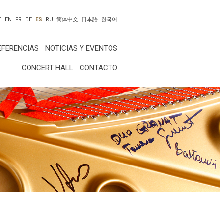
T
EN
FR
DE
ES
RU
简体中文
日本語
한국어
EFERENCIAS
NOTICIAS Y EVENTOS
CONCERT HALL
CONTACTO