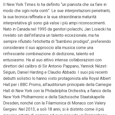
Il New York Times lo ha definito “un pianista che sa fare in
modo che ogni nota conti”. Le sue interpretazioni penetranti,
la sua tecnica raffinata e la sua straordinaria maturità
interpretativa gli sono già valse i più ampi riconoscimenti.
Nato in Canada nel 1995 da genitori polacchi, Jan Lisiecki ha
rivelato sin dall’infanzia un talento eccezionale, ma ha
sempre rifiutato l’etichetta di ‘’bambino prodigio’’, preferendo
considerare il suo approccio alla musica come una
rinfrescante combinazione di dedizione, talento ed
entusiasmo. Ha al suo attivo intense collaborazioni con
direttori del calibro di Sir Antonio Pappano, Yannick Nézet-
Séguin, Daniel Harding e Claudio Abbado. I suoi più recenti
debutti solistici lo hanno visto protagonista alla Royal Albert
Hall per i BBC Proms, all’auditorium principale della Carnegie
Hall di New York con la Philadelphia Orchestra, a fianco della
New York Philharmonic e della Sächsische Staatskapelle
Dresden, nonché con la Filarmonica di Monaco con Valery
Gergiev. Nel 2013, a soli 18 anni, si è distinto come il più