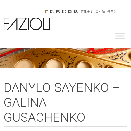
IT
EN
FR
DE
ES
RU
简体中文
日本語
한국어
DANYLO SAYENKO –
GALINA
GUSACHENKO