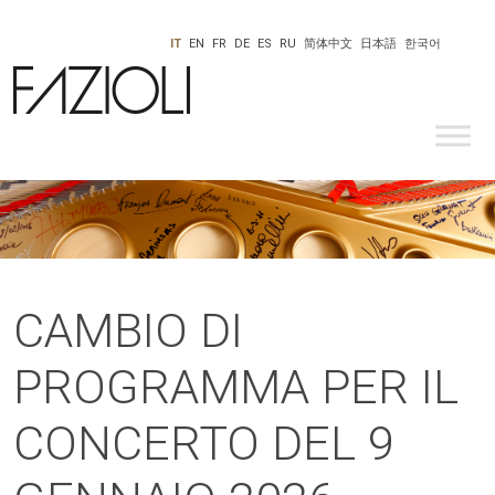
IT
EN
FR
DE
ES
RU
简体中文
日本語
한국어
CAMBIO DI
PROGRAMMA PER IL
CONCERTO DEL 9