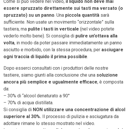
Come si può vedere nel video,
il liquido non deve mai
essere spruzzato direttamente sui tasti ma versato (o
spruzzato) su un panno
. Una
piccola quantità
sarà
sufficiente. Non usate un movimento “orizzontale” sulla
tastiera, ma
pulite i tasti in verticale
(nel video potete
vederlo molto bene). Si consiglia di
pulire un’ottava alla
volta
, in modo da poter passare immediatamente un panno
asciutto e morbido, con la stessa procedura, per
asciugare
ogni traccia di liquido il prima possibile
.
Dopo esserci consultati con i produttori delle nostre
tastiere, siamo giunti alla conclusione che una
soluzione
ancora più semplice e ugualmente efficace
, è composta
da:
– 30% di “alcool denaturato a 90°
– 70% di acqua distillata.
Si consiglia di
NON utilizzare una concentrazione di alcol
superiore al 30%.
Il processo di pulizia e asciugatura da
adottare rimane lo stesso mostrato nel video.