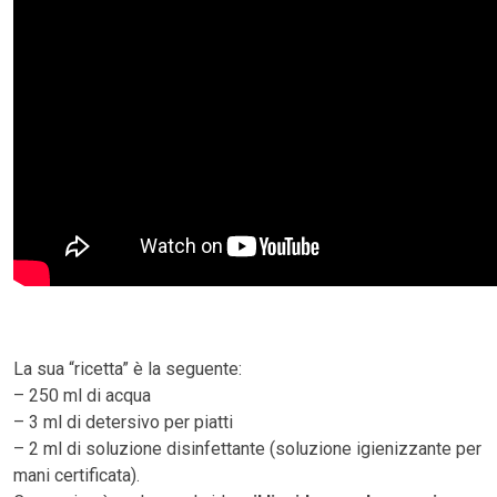
La sua “ricetta” è la seguente:
– 250 ml di acqua
– 3 ml di detersivo per piatti
– 2 ml di soluzione disinfettante (soluzione igienizzante per
mani certificata).