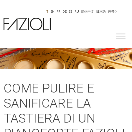
IT
EN
FR
DE
ES
RU
简体中文
日本語
한국어
COME PULIRE E
SANIFICARE LA
TASTIERA DI UN