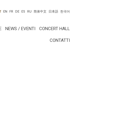
T
EN
FR
DE
ES
RU
简体中文
日本語
한국어
E
NEWS / EVENTI
CONCERT HALL
CONTATTI