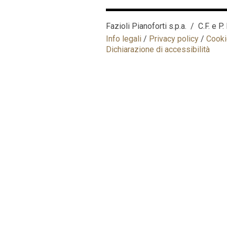
Fazioli Pianoforti s.p.a. / C.F. e 
Info legali
/
Privacy policy
/
Cooki
Dichiarazione di accessibilità