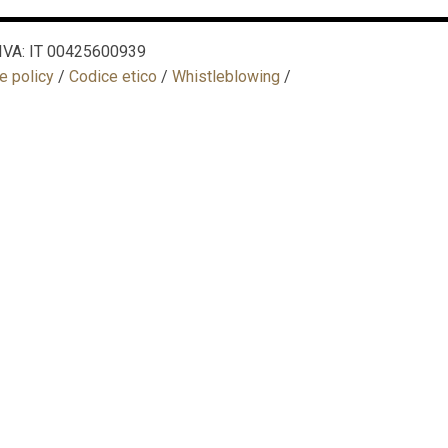
P. IVA: IT 00425600939
e policy
/
Codice etico
/
Whistleblowing
/