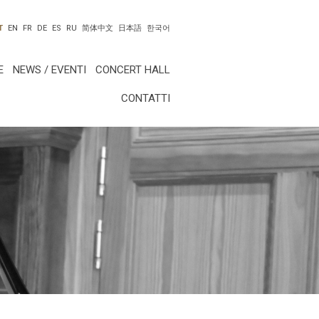
T
EN
FR
DE
ES
RU
简体中文
日本語
한국어
E
NEWS / EVENTI
CONCERT HALL
CONTATTI