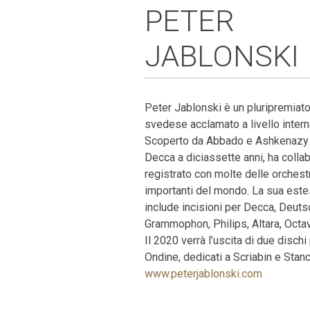
PETER
JABLONSKI
Peter Jablonski è un pluripremiato
svedese acclamato a livello intern
Scoperto da Abbado e Ashkenazy e
Decca a diciassette anni, ha colla
registrato con molte delle orchestr
importanti del mondo. La sua este
include incisioni per Decca, Deut
Grammophon, Philips, Altara, Octav
Il 2020 verrà l’uscita di due dischi 
Ondine, dedicati a Scriabin e Stan
www.peterjablonski.com