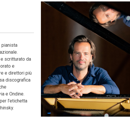
 pianista
azionale.
 scritturato da
borato e
e e direttori più
sa discografica
sche
ia e Ondine.
per l’etichetta
chinsky.