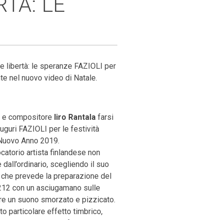
RTÀ: LE
e libertà: le speranze FAZIOLI per
nte nel nuovo video di Natale.
ta e compositore
Iiro Rantala
farsi
uguri FAZIOLI per le festività
l Nuovo Anno 2019.
ocatorio artista finlandese non
 dall’ordinario, scegliendo il suo
 che prevede la preparazione del
212 con un asciugamano sulle
ere un suono smorzato e pizzicato.
to particolare effetto timbrico,