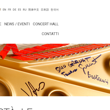
T
EN
FR
DE
ES
RU
简体中文
日本語
한국어
E
NEWS / EVENTI
CONCERT HALL
CONTATTI