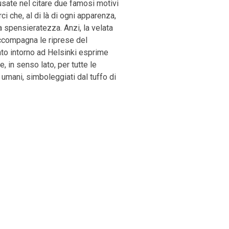
sate nel citare due famosi motivi
rci che, al di là di ogni apparenza,
a spensieratezza. Anzi, la velata
ccompagna le riprese del
to intorno ad Helsinki esprime
 in senso lato, per tutte le
i umani, simboleggiati dal tuffo di