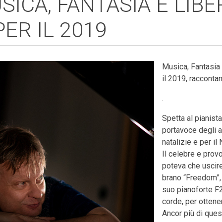
USICA, FANTASIA E LIBE
ER IL 2019
Musica, Fantasia 
il 2019, racconta
.
Spetta al pianis
portavoce degli a
natalizie e per i
Il celebre e prov
poteva che uscire
brano “Freedom”,
suo pianoforte F
corde, per otten
Ancor più di ques